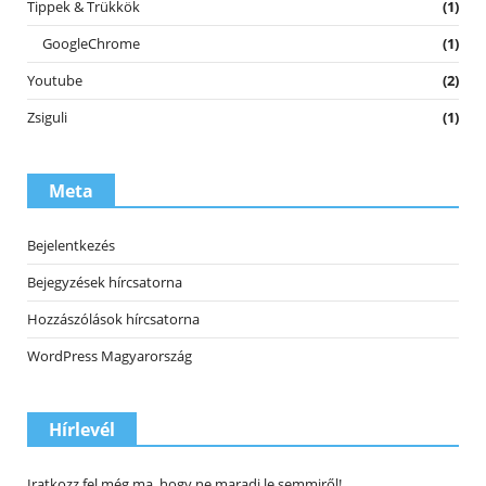
Tippek & Trükkök
(1)
GoogleChrome
(1)
Youtube
(2)
Zsiguli
(1)
Meta
Bejelentkezés
Bejegyzések hírcsatorna
Hozzászólások hírcsatorna
WordPress Magyarország
Hírlevél
Iratkozz fel még ma, hogy ne maradj le semmiről!