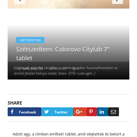
SZÉTSZEDTEM
Szétszedtem: Colorovo Citytab 7″
tablet
Jól látszik a kijelző sérülése, a tablet ilyenkor használhatatlan az
By
GAB_BEE_TM
2015-01-07
0
érintő felület hiánya miatt. (max. OTG->usb egér..)
SHARE
Google+
Pinterest
LinkedIn
Email
Facebook
Twitter
Adott egy, a címben említett tablet, amit elejtettek és betört a