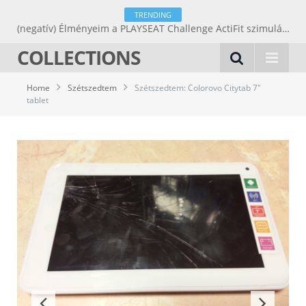
TRENDING
(negatív) Élményeim a PLAYSEAT Challenge ActiFit szimulátorüléssel.
COLLECTIONS
Home
Szétszedtem
Szétszedtem: Colorovo Citytab 7″
tablet