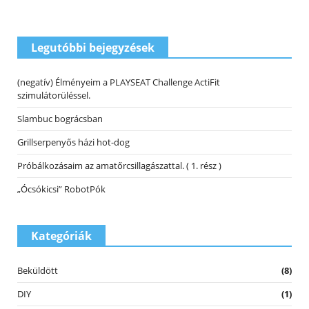
Legutóbbi bejegyzések
(negatív) Élményeim a PLAYSEAT Challenge ActiFit
szimulátorüléssel.
Slambuc bográcsban
Grillserpenyős házi hot-dog
Próbálkozásaim az amatőrcsillagászattal. ( 1. rész )
„Ócsókicsi” RobotPók
Kategóriák
Beküldött
(8)
DIY
(1)