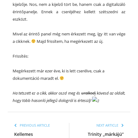
kijelzője. Nos, nem a kijelző tört be, hanem csak a digitalizáló
érintőpanelje. Ennek a cseréjéhez kellett szétszedni az
eszközt.
Mivel az érintő panel még nem érkezett meg, így itt van vége
a cikknek.
Majd frissítem, ha megérkezett az új.
Frissítés:
Megérkezett már ezer éve, ki is lett cserélve, csak a
dokumentáció maradt el.
Ha tetszett ez a cikk, akkor oszd meg és
uralkodj
kövesd az oldalt,
hogy több hasonló jellegű dologról is értesülj!
PREVIOUS ARTICLE
NEXT ARTICLE
Kellemes
Trinity „márkájú”