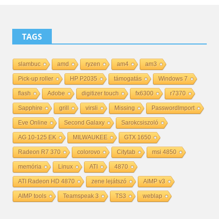
TAGS
slambuc
amd
ryzen
am4
am3
Pick-up roller
HP P2035
támogatás
Windows 7
flash
Adobe
digitizer touch
fx6300
r7370
Sapphire
grill
virsli
Missing
PasswordImport
Eve Online
Second Galaxy
Sarokcsiszoló
AG 10-125 EK
MILWAUKEE
GTX 1650
Radeon R7 370
colorovo
Citytab
msi 4850
memória
Linux
ATI
4870
ATI Radeon HD 4870
zene lejátszó
AIMP v3
AIMP tools
Teamspeak 3
TS3
weblap