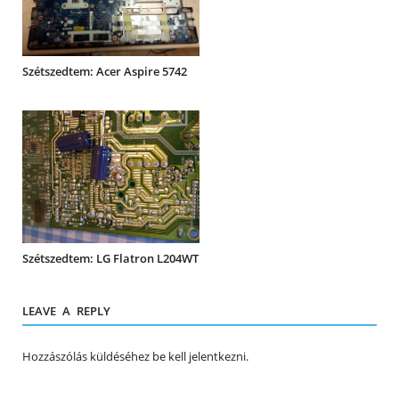
Szétszedtem: Acer Aspire 5742
Szétszedtem: LG Flatron L204WT
LEAVE A REPLY
Hozzászólás küldéséhez
be kell jelentkezni
.