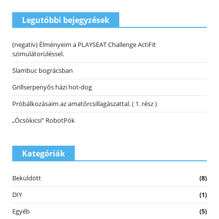
Legutóbbi bejegyzések
(negatív) Élményeim a PLAYSEAT Challenge ActiFit
szimulátorüléssel.
Slambuc bográcsban
Grillserpenyős házi hot-dog
Próbálkozásaim az amatőrcsillagászattal. ( 1. rész )
„Ócsókicsi” RobotPók
Kategóriák
Beküldött
(8)
DIY
(1)
Egyéb
(5)