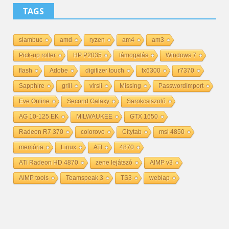
TAGS
slambuc
amd
ryzen
am4
am3
Pick-up roller
HP P2035
támogatás
Windows 7
flash
Adobe
digitizer touch
fx6300
r7370
Sapphire
grill
virsli
Missing
PasswordImport
Eve Online
Second Galaxy
Sarokcsiszoló
AG 10-125 EK
MILWAUKEE
GTX 1650
Radeon R7 370
colorovo
Citytab
msi 4850
memória
Linux
ATI
4870
ATI Radeon HD 4870
zene lejátszó
AIMP v3
AIMP tools
Teamspeak 3
TS3
weblap