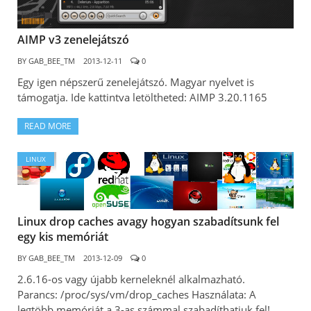
AIMP v3 zenelejátszó
BY
GAB_BEE_TM
2013-12-11
0
Egy igen népszerű zenelejátszó. Magyar nyelvet is
támogatja. Ide kattintva letöltheted: AIMP 3.20.1165
READ MORE
LINUX
Linux drop caches avagy hogyan szabadítsunk fel
egy kis memóriát
BY
GAB_BEE_TM
2013-12-09
0
2.6.16-os vagy újabb kerneleknél alkalmazható.
Parancs: /proc/sys/vm/drop_caches Használata: A
legtöbb memóriát a 3-as számmal szabadíthatjuk fel!