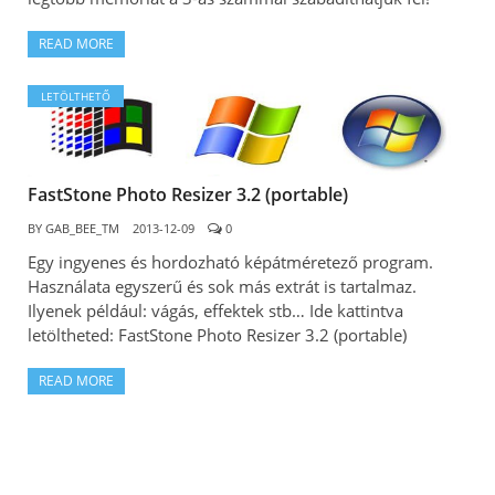
READ MORE
LETÖLTHETŐ
FastStone Photo Resizer 3.2 (portable)
BY
GAB_BEE_TM
2013-12-09
0
Egy ingyenes és hordozható képátméretező program.
Használata egyszerű és sok más extrát is tartalmaz.
Ilyenek például: vágás, effektek stb… Ide kattintva
letöltheted: FastStone Photo Resizer 3.2 (portable)
READ MORE