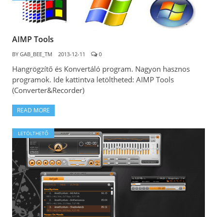
AIMP Tools
BY
GAB_BEE_TM
2013-12-11
0
Hangrögzítő és Konvertáló program. Nagyon hasznos
programok. Ide kattintva letöltheted: AIMP Tools
(Converter&Recorder)
READ MORE
LETÖLTHETŐ