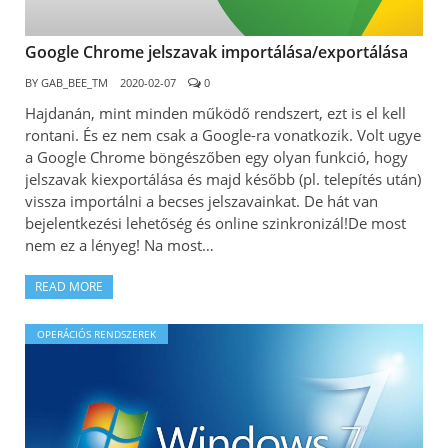
Google Chrome jelszavak importálása/exportálása
BY
GAB_BEE_TM
2020-02-07
0
Hajdanán, mint minden működő rendszert, ezt is el kell
rontani. És ez nem csak a Google-ra vonatkozik. Volt ugye
a Google Chrome böngészőben egy olyan funkció, hogy
jelszavak kiexportálása és majd később (pl. telepítés után)
vissza importálni a becses jelszavainkat. De hát van
bejelentkezési lehetőség és online szinkronizál!De most
nem ez a lényeg! Na most…
READ MORE
OPERÁCIÓS RENDSZEREK