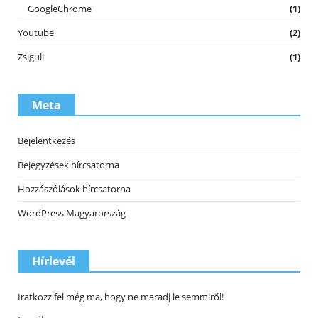
GoogleChrome
(1)
Youtube
(2)
Zsiguli
(1)
Meta
Bejelentkezés
Bejegyzések hírcsatorna
Hozzászólások hírcsatorna
WordPress Magyarország
Hírlevél
Iratkozz fel még ma, hogy ne maradj le semmiről!