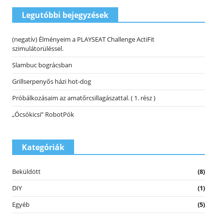
Legutóbbi bejegyzések
(negatív) Élményeim a PLAYSEAT Challenge ActiFit
szimulátorüléssel.
Slambuc bográcsban
Grillserpenyős házi hot-dog
Próbálkozásaim az amatőrcsillagászattal. ( 1. rész )
„Ócsókicsi” RobotPók
Kategóriák
Beküldött
(8)
DIY
(1)
Egyéb
(5)