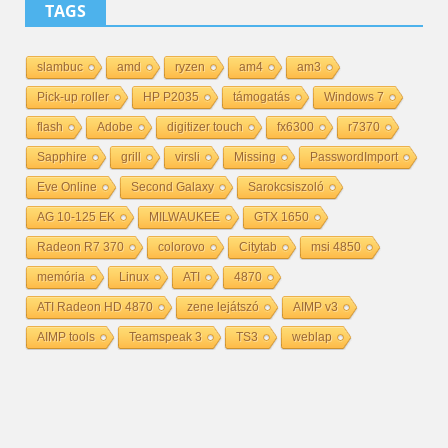
TAGS
slambuc
amd
ryzen
am4
am3
Pick-up roller
HP P2035
támogatás
Windows 7
flash
Adobe
digitizer touch
fx6300
r7370
Sapphire
grill
virsli
Missing
PasswordImport
Eve Online
Second Galaxy
Sarokcsiszoló
AG 10-125 EK
MILWAUKEE
GTX 1650
Radeon R7 370
colorovo
Citytab
msi 4850
memória
Linux
ATI
4870
ATI Radeon HD 4870
zene lejátszó
AIMP v3
AIMP tools
Teamspeak 3
TS3
weblap