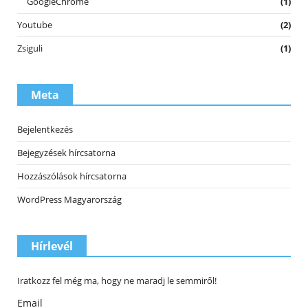
GoogleChrome
(1)
Youtube
(2)
Zsiguli
(1)
Meta
Bejelentkezés
Bejegyzések hírcsatorna
Hozzászólások hírcsatorna
WordPress Magyarország
Hírlevél
Iratkozz fel még ma, hogy ne maradj le semmiről!
Email