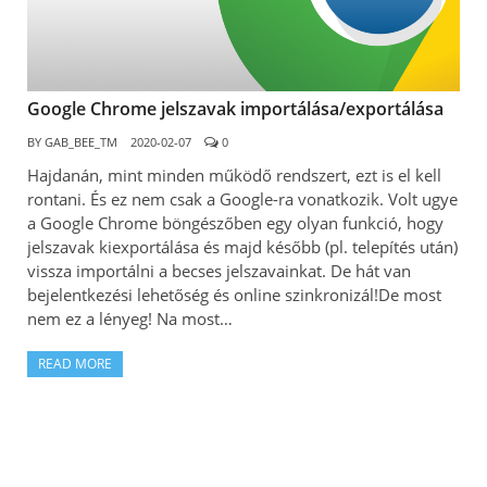
Google Chrome jelszavak importálása/exportálása
BY
GAB_BEE_TM
2020-02-07
0
Hajdanán, mint minden működő rendszert, ezt is el kell
rontani. És ez nem csak a Google-ra vonatkozik. Volt ugye
a Google Chrome böngészőben egy olyan funkció, hogy
jelszavak kiexportálása és majd később (pl. telepítés után)
vissza importálni a becses jelszavainkat. De hát van
bejelentkezési lehetőség és online szinkronizál!De most
nem ez a lényeg! Na most…
READ MORE