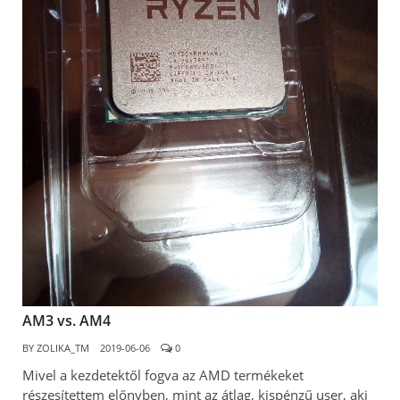
AM3 vs. AM4
BY
ZOLIKA_TM
2019-06-06
0
Mivel a kezdetektől fogva az AMD termékeket
részesítettem előnyben, mint az átlag, kispénzű user, aki