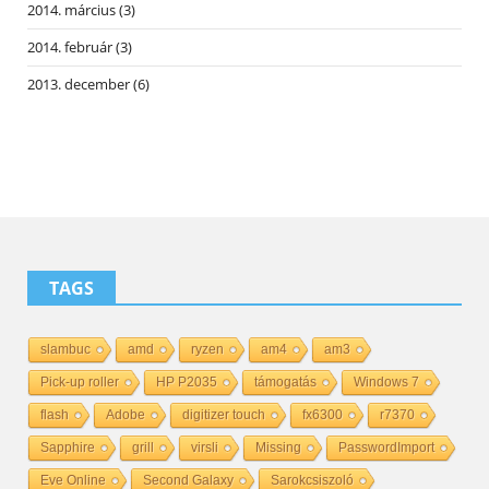
2014. március
(3)
2014. február
(3)
2013. december
(6)
TAGS
slambuc
amd
ryzen
am4
am3
Pick-up roller
HP P2035
támogatás
Windows 7
flash
Adobe
digitizer touch
fx6300
r7370
Sapphire
grill
virsli
Missing
PasswordImport
Eve Online
Second Galaxy
Sarokcsiszoló